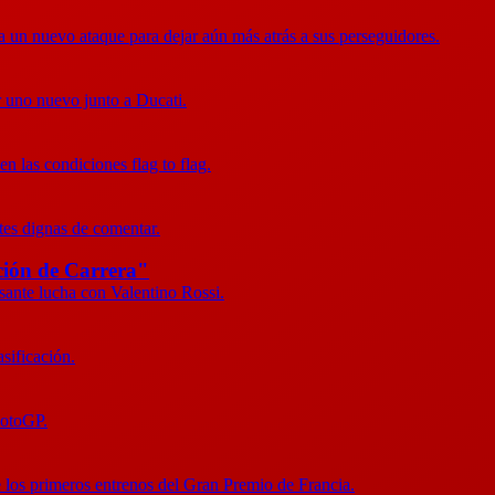
 un nuevo ataque para dejar aún más atrás a sus perseguidores.
r uno nuevo junto a Ducati.
n las condiciones flag to flag.
tes dignas de comentar.
ción de Carrera"
resante lucha con Valentino Rossi.
asificación.
MotoGP.
e los primeros entrenos del Gran Premio de Francia.