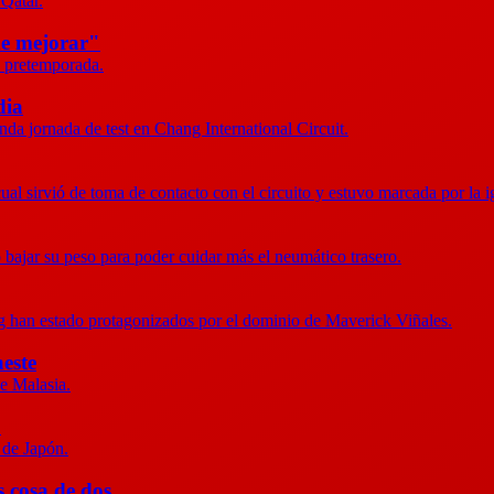
 Qatar.
de mejorar"
de pretemporada.
dia
nda jornada de test en Chang International Circuit.
ual sirvió de toma de contacto con el circuito y estuvo marcada por la i
o bajar su peso para poder cuidar más el neumático trasero.
ng han estado protagonizados por el dominio de Maverick Viñales.
heste
de Malasia.
"
 de Japón.
 cosa de dos