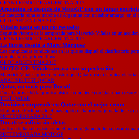
GRAN PREMIO DE ARGENTINA 2017
Argentina se despide de MotoGP con un tango encript
La categoría reina se marcha de Argentina con un sabor amargo, en el q
GP DE ARGENTINA 2017
Viñales gana en un río revuelto
Segunda victoria de la temporada para Maverick Viñales en un accide
GRAN PREMIO DE ARGENTINA 2017
La lluvia desató a Marc Márquez
Las complicadas condiciones en las que se disputó el clasificatorio p
completarán la primera línea.
GP DE ARGENTINA 2017
MOTO GP: Viñales arrasa con su perfección
Maverick Viñales quiere demostrar que Qatar no será la única victoria d
ANALISIS TEST QATAR
Qatar, un oasis para Ducati
Ducati aprovechó la química histórica que tiene con Qatar para resurgir
TEST QATAR
Dovizioso sorprende en Qatar con el mejor crono
El piloto de Forli ha sido el más rápido de la primera jornada de test en
PRETEMPORADA 2017
Ducati se asfixia sin aletas
La firma italiana ha visto como el nuevo reglamento le ha pasado una ma
PRETEMPORADA MOTOGP