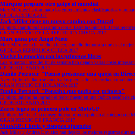
Márquez prepara otro golpe al mundial
Marc Márquez ha dominado los entrenamientos clasificatorios y prepara
GP DE AUSTRIA 2017
Jack Miller tiene un nuevo camino con Ducati
El piloto abandonará su camino con el Estrella Galicia 0.0 para recorre
GRAN PREMIO DE LA REPÚBLICA CHECA 2017
Marc gana por Ángel Nieto
Marc Márquez lo ha vuelto a hacer, con ello demuestra que es el mejor e
GP DE LA REPÚBLICA CHECA 2017
Vuelve la emoción con los primeros libres
Los primeros libres del fin de semana han dejado varias cosas interesan
GP DE HOLANDA 2017
Danilo Petrucci: "Pienso presentar una queja en Direc
Ayer el piloto italiano se quedó a las puertas de la victoria en una inte
GRAN PREMIO DE HOLANDA 2017
Danilo Petrucci: "Pensaba que podía ser primero"
El piloto italiano ha logrado el tercer puesto en una caótica sesión de cl
GP DE HOLANDA 2017
Zarco logra su primera pole en MotoGP
El piloto del Tech3 ha conseguido su primera pole en al categoría de 
GRAN PREMIO DE FRANCIA 2017
MotoGP: Lluvia y tiempos ajustados
Jack Miller y Andrea Doviziso han dejado los mejores registros durant