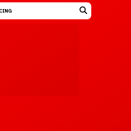
CING
TECNOLOGÍA