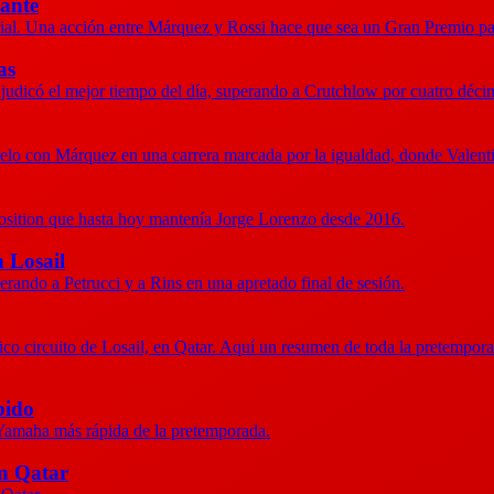
ante
ial. Una acción entre Márquez y Rossi hace que sea un Gran Premio par
as
adjudicó el mejor tiempo del día, superando a Crutchlow por cuatro déci
 duelo con Márquez en una carrera marcada por la igualdad, donde Valen
e position que hasta hoy mantenía Jorge Lorenzo desde 2016.
n Losail
erando a Petrucci y a Rins en una apretado final de sesión.
o circuito de Losail, en Qatar. Aquí un resumen de toda la pretemporad
pido
a Yamaha más rápida de la pretemporada.
en Qatar