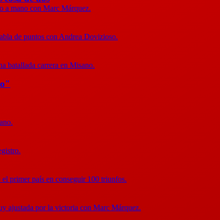
mano a mano con Marc Márquez.
tabla de puntos con Andrea Dovizioso.
na batallada carrera en Misano.
do"
sano.
gistro.
o el primer país en conseguir 100 triunfos.
 muy ajustada por la victoria con Marc Márquez.