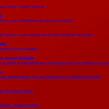
entino Rossi y Andrea Iannone.
te
ograr tener posibilidades de luchar por el títutlo.
 de Sepang, en una jornada que ha sido dominada por Stoner.
nato"
entro del equipo italiano.
n récord incluido
fin la sesión de entrenamientos clasificatorios del Gran Premio de la Co
te
nes de entrenamientos del Gran Premio de la Comunitat Valenciana.
o su batalla al crono.
ustralia, pasada por agua.