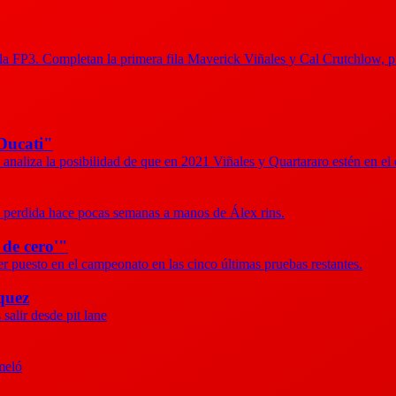
n la FP3. Completan la primera fila Maverick Viñales y Cal Crutchlow, p
 Ducati"
analiza la posibilidad de que en 2021 Viñales y Quartararo estén en el 
ión perdida hace pocas semanas a manos de Álex rins.
de cero'"
cer puesto en el campeonato en las cinco últimas pruebas restantes.
quez
salir desde pit lane
meló