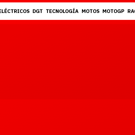
ELÉCTRICOS
DGT
TECNOLOGÍA
MOTOS
MOTOGP
RA
DGT
RACING