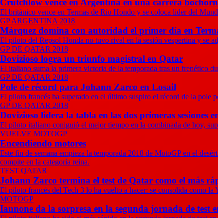
Crutchlow vence en Argentina en una carrera bochorn
El británico vence en Termas de Río Hondo y se coloca líder del Mund
GP ARGENTINA 2018
Márquez domina con autoridad el primer día en Term
El piloto del Repsol Honda no tuvo rival en la sesión vespertina y se 
GP DE QATAR 2018
Dovizioso logra un triunfo magistral en Qatar
El italiano suma la primera victoria de la temporada tras un frenético
GP DE QATAR 2018
Pole de récord para Johann Zarco en Losail
El piloto francés ha superado en el último suspiro el récord de la pol
GP DE QATAR 2018
Dovizioso lidera la tabla en las dos primeras sesiones e
El piloto italiano coniguió el mejor tiempo en la combinada de hoy, sup
VUELVE MOTOGP
Encendiendo motores
Este fin de semana empieza la temporada 2018 de MotoGP en el desértic
compite en la categoría reina.
TEST QATAR
Johann Zarco termina el test de Qatar como el más rá
El piloto francés del Tech 3 lo ha vuelto a hacer: se consolida como l
MOTOGP
Iannone da la sorpresa en la segunda jornada de test 