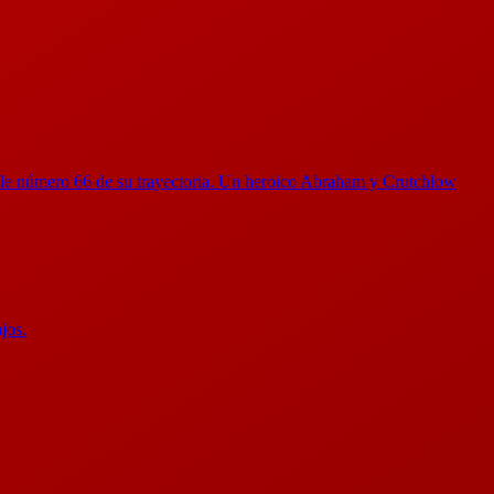
 pole número 66 de su trayectoria. Un heroico Abraham y Crutchlow
jos.