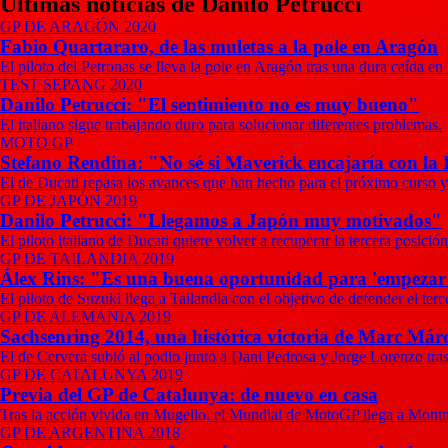
Últimas noticias de Danilo Petrucci
GP DE ARAGÓN 2020
Fabio Quartararo, de las muletas a la pole en Aragón
El piloto del Petronas se lleva la pole en Aragón tras una dura caída e
TEST SEPANG 2020
Danilo Petrucci: "El sentimiento no es muy bueno"
El italiano sigue trabajando duro para solucionar diferentes problemas.
MOTO GP
Stefano Rendina: "No sé si Maverick encajaría con la
El de Ducati repasa los avances que han hecho para el próximo curso y 
GP DE JAPÓN 2019
Danilo Petrucci: "Llegamos a Japón muy motivados"
El piloto italiano de Ducati quiere volver a recuperar la tercera posic
GP DE TAILANDIA 2019
Álex Rins: "Es una buena oportunidad para 'empezar 
El piloto de Suzuki llega a Tailandia con el objetivo de defender el ter
GP DE ALEMANIA 2019
Sachsenring 2014, una histórica victoria de Marc Már
El de Cervera subió al podio junto a Dani Pedrosa y Jorge Lorenzo tras 
GP DE CATALUNYA 2019
Previa del GP de Catalunya: de nuevo en casa
Tras la acción vivida en Mugello, el Mundial de MotoGP llega a Mont
GP DE ARGENTINA 2018