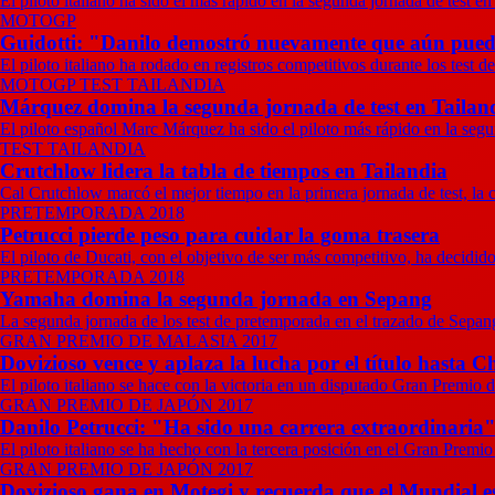
El piloto italiano ha sido el más rápido en la segunda jornada de test en
MOTOGP
Guidotti: "Danilo demostró nuevamente que aún pue
El piloto italiano ha rodado en registros competitivos durante los test 
MOTOGP TEST TAILANDIA
Márquez domina la segunda jornada de test en Tailan
El piloto español Marc Márquez ha sido el piloto más rápido en la segu
TEST TAILANDIA
Crutchlow lidera la tabla de tiempos en Tailandia
Cal Crutchlow marcó el mejor tiempo en la primera jornada de test, la c
PRETEMPORADA 2018
Petrucci pierde peso para cuidar la goma trasera
El piloto de Ducati, con el objetivo de ser más competitivo, ha decidid
PRETEMPORADA 2018
Yamaha domina la segunda jornada en Sepang
La segunda jornada de los test de pretemporada en el trazado de Sepa
GRAN PREMIO DE MALASIA 2017
Dovizioso vence y aplaza la lucha por el título hasta C
El piloto italiano se hace con la victoria en un disputado Gran Premio 
GRAN PREMIO DE JAPÓN 2017
Danilo Petrucci: "Ha sido una carrera extraordinaria
El piloto italiano se ha hecho con la tercera posición en el Gran Premio
GRAN PREMIO DE JAPÓN 2017
Dovizioso gana en Motegi y recuerda que el Mundial es