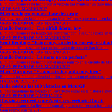
El piloto italiano se ha hecho con la victoria tras mantener un duro 
GP DE SAN MARINO 2017
Márquez logra ganar a base de coraje
Cuarta victoria de la temporada para Marc Márquez, que empata en la 
GRAN PREMIO DE SAN MARINO 2017
Danilo Petrucci: "Era difícil liderar hoy"
El piloto italiano se ha tenido que conformar con la segunda plaza en u
GRAN PREMIO DE SAN MARINO 2017
Scott Redding: "Estoy muy satisfecho con este resulta
El piloto británico se marcha con buen sabor de boca de San Marino.
GRAN PREMIO DE SAN MARINO 2017
Danilo Petrucci: "La moto no va perfecta"
El piloto italiano se ha hecho con el mejor registro en el circuito de Mi
GRAN PREMIO DE SAN MARINO 2017
Marc Márquez: "Estamos trabajando muy bien"
El piloto español ha finalizado la primera jornada con el quinto mejor re
ITALIA DE RÉCORD
Italia celebra las 100 victorias en MotoGP
El país transalpino ha logrado en Silverstone entrar en la historia siend
GRAN PREMIO DE AUSTRIA 2017
Dovizioso recuerda que Austria es territorio Ducati
El piloto italiano se ha llevado el gato al agua tras vencer una batalla
Gran Premio Austria 2017