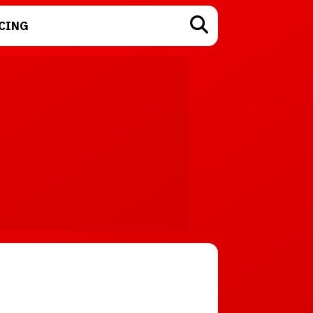
CING
TECNOLOGÍA