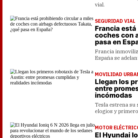
vial.
SEGURIDAD VIAL
Francia está 
coches con a
pasa en Esp
Francia inmoviliz
España se adelan
MOVILIDAD URBA
Llegan los p
entre promes
incómodas
Tesla estrena su
elogios y primero
MOTOR ELÉCTRIC
El Hyundai Io