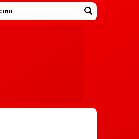
CING
TECNOLOGÍA