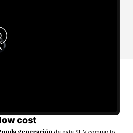
 low cost
gunda generación
de este SUV compacto