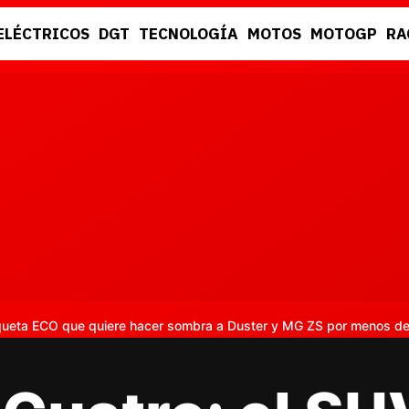
ELÉCTRICOS
DGT
TECNOLOGÍA
MOTOS
MOTOGP
RA
DGT
RACING
iqueta ECO que quiere hacer sombra a Duster y MG ZS por menos d