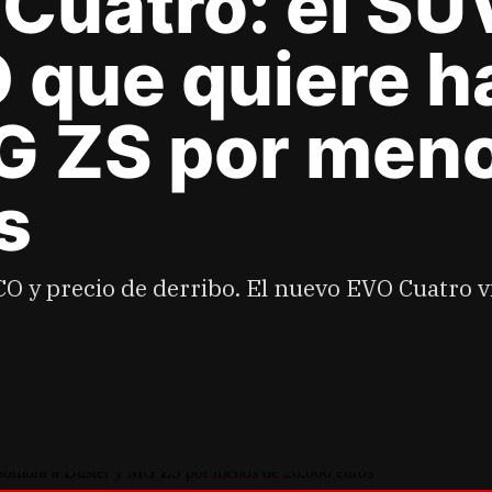
 Cuatro: el SU
O que quiere 
MG ZS por men
s
O y precio de derribo. El nuevo EVO Cuatro vi