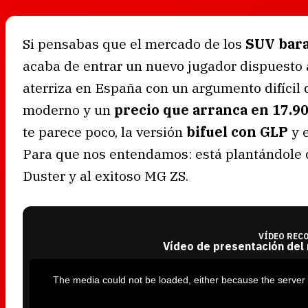
Si pensabas que el mercado de los
SUV bara
acaba de entrar un nuevo jugador dispuesto a
aterriza en España con un argumento difícil
moderno y un
precio que arranca en 17.9
te parece poco, la versión
bifuel con GLP
y 
Para que nos entendamos: está plantándole 
Duster y al exitoso MG ZS.
VÍDEO REC
Vídeo de presentación del
T
h
i
The media could not be loaded, either because the server 
s
i
s
a