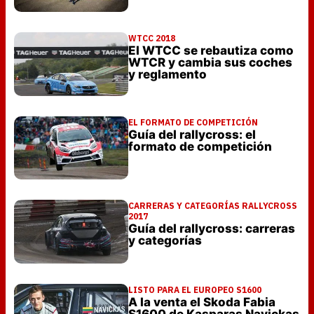
WTCC 2018
El WTCC se rebautiza como
WTCR y cambia sus coches
y reglamento
EL FORMATO DE COMPETICIÓN
Guía del rallycross: el
formato de competición
CARRERAS Y CATEGORÍAS RALLYCROSS
2017
Guía del rallycross: carreras
y categorías
LISTO PARA EL EUROPEO S1600
A la venta el Skoda Fabia
S1600 de Kasparas Navickas