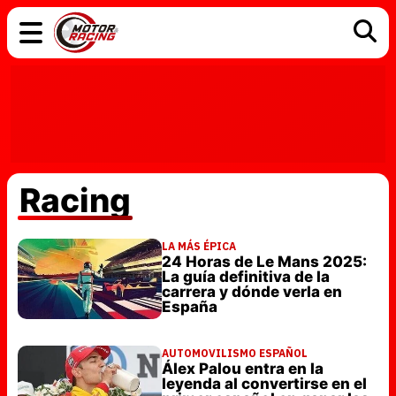
COCHES
ELÉCTRICOS
DGT
TECNOLOGÍA
MOTOS
MOTOGP
RACING
Racing
LA MÁS ÉPICA
24 Horas de Le Mans 2025:
La guía definitiva de la
carrera y dónde verla en
España
AUTOMOVILISMO ESPAÑOL
Álex Palou entra en la
leyenda al convertirse en el