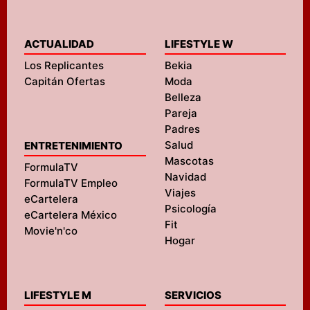
ACTUALIDAD
LIFESTYLE W
Los Replicantes
Bekia
Capitán Ofertas
Moda
Belleza
Pareja
Padres
Salud
ENTRETENIMIENTO
Mascotas
FormulaTV
Navidad
FormulaTV Empleo
Viajes
eCartelera
Psicología
eCartelera México
Fit
Movie'n'co
Hogar
LIFESTYLE M
SERVICIOS