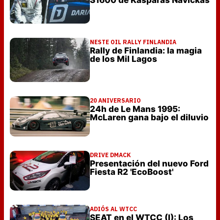
NESTE OIL RALLY FINLANDIA
Rally de Finlandia: la magia
de los Mil Lagos
20 ANIVERSARIO
24h de Le Mans 1995:
McLaren gana bajo el diluvio
DRIVE DMACK
Presentación del nuevo Ford
Fiesta R2 'EcoBoost'
ADIÓS AL WTCC
SEAT en el WTCC (I): Los