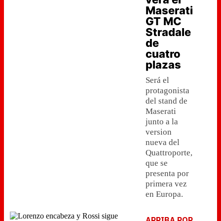
Maserati
GT MC
Stradale
de
cuatro
plazas
Será el
protagonista
del stand de
Maserati
junto a la
version
nueva del
Quattroporte,
que se
presenta por
primera vez
en Europa.
ARRIBA POR