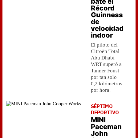
bate el
Récord
Guinness
de
velocidad
indoor
El piloto del
Citroën Total
Abu Dhabi
WRT superó a
Tanner Foust
por tan solo
0,2 kilómetros
por hora.
SÉPTIMO
DEPORTIVO
MINI
Paceman
John