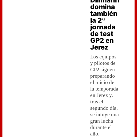
Dillmann
domina
también
la 2ª
jornada
de test
GP2 en
Jerez
Los equipos
y pilotos de
GP2 siguen
preparando
el inicio de
la temporada
en Jerez y,
tras el
segundo día,
se intuye una
gran lucha
durante el
año.