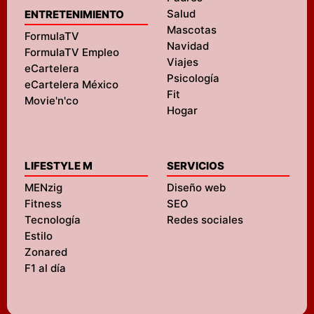
Salud
ENTRETENIMIENTO
Mascotas
FormulaTV
Navidad
FormulaTV Empleo
Viajes
eCartelera
Psicología
eCartelera México
Fit
Movie'n'co
Hogar
LIFESTYLE M
SERVICIOS
MENzig
Diseño web
Fitness
SEO
Tecnología
Redes sociales
Estilo
Zonared
F1 al día