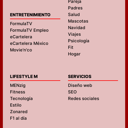
Pareja
Padres
Salud
ENTRETENIMIENTO
Mascotas
FormulaTV
Navidad
FormulaTV Empleo
Viajes
eCartelera
Psicología
eCartelera México
Fit
Movie'n'co
Hogar
LIFESTYLE M
SERVICIOS
MENzig
Diseño web
Fitness
SEO
Tecnología
Redes sociales
Estilo
Zonared
F1 al día