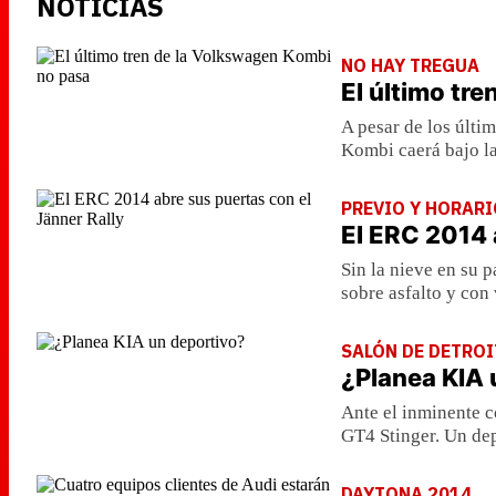
NOTICIAS
NO HAY TREGUA
El último tr
A pesar de los últi
Kombi caerá bajo l
PREVIO Y HORAR
El ERC 2014 
Sin la nieve en su p
sobre asfalto y con 
SALÓN DE DETROI
¿Planea KIA 
Ante el inminente c
GT4 Stinger. Un de
DAYTONA 2014