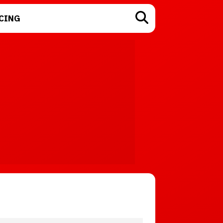
CING
TECNOLOGÍA