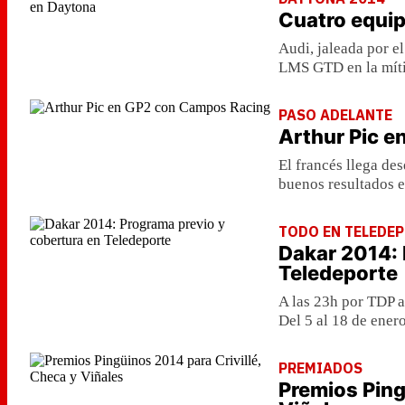
Cuatro equip
Audi, jaleada por e
LMS GTD en la míti
PASO ADELANTE
Arthur Pic 
El francés llega de
buenos resultados en
TODO EN TELEDE
Dakar 2014: 
Teledeporte
A las 23h por TDP a
Del 5 al 18 de ener
PREMIADOS
Premios Ping