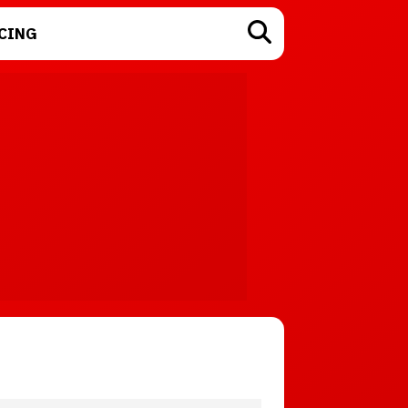
CING
TECNOLOGÍA