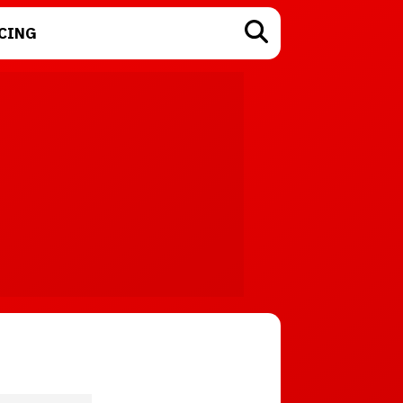
CING
TECNOLOGÍA