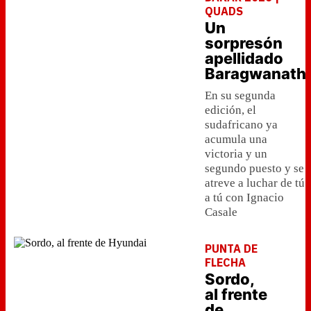
QUADS
Un
sorpresón
apellidado
Baragwanath
En su segunda
edición, el
sudafricano ya
acumula una
victoria y un
segundo puesto y se
atreve a luchar de tú
a tú con Ignacio
Casale
PUNTA DE
FLECHA
Sordo,
al frente
de