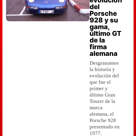
evolución
del
Porsche
928 y su
gama,
último GT
de la
firma
alemana
Desgranamos
la historia y
evolución del
que fue el
primer y
último Gran
Tourer de la
marca
alemana, el
Porsche 928
presentado en
1977.