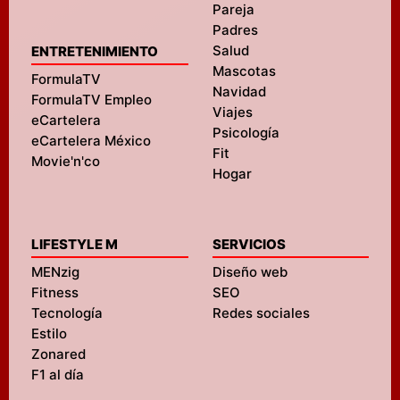
Pareja
Padres
Salud
ENTRETENIMIENTO
Mascotas
FormulaTV
Navidad
FormulaTV Empleo
Viajes
eCartelera
Psicología
eCartelera México
Fit
Movie'n'co
Hogar
LIFESTYLE M
SERVICIOS
MENzig
Diseño web
Fitness
SEO
Tecnología
Redes sociales
Estilo
Zonared
F1 al día