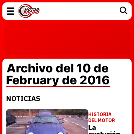
COCHES
ELÉCTRICOS
DGT
TECNOLOGÍA
MOTOS
MOTOGP
RACING
Archivo del 10 de
February de 2016
NOTICIAS
HISTORIA
DEL MOTOR
La