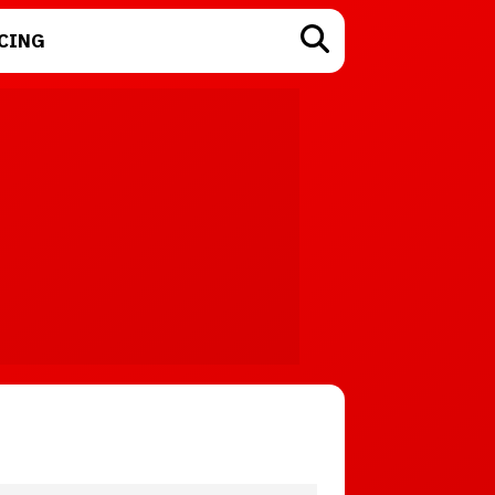
CING
TECNOLOGÍA