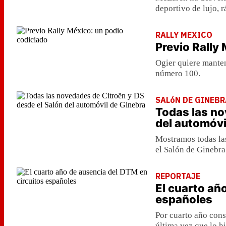
deportivo de lujo, 
RALLY MEXICO
Previo Rally
Ogier quiere mantene
número 100.
SALóN DE GINEBR
Todas las no
del automóvi
Mostramos todas la
el Salón de Ginebra
REPORTAJE
El cuarto añ
españoles
Por cuarto año cons
última vez que lo h