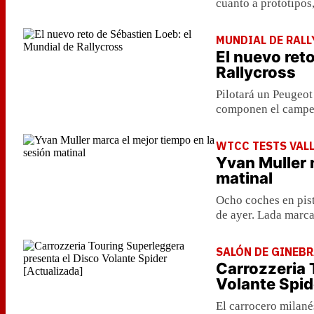
cuanto a prototipos
MUNDIAL DE RAL
El nuevo ret
Rallycross
Pilotará un Peugeot
componen el campe
WTCC TESTS VAL
Yvan Muller 
matinal
Ocho coches en pist
de ayer. Lada marca
SALÓN DE GINEBR
Carrozzeria 
Volante Spid
El carrocero milané