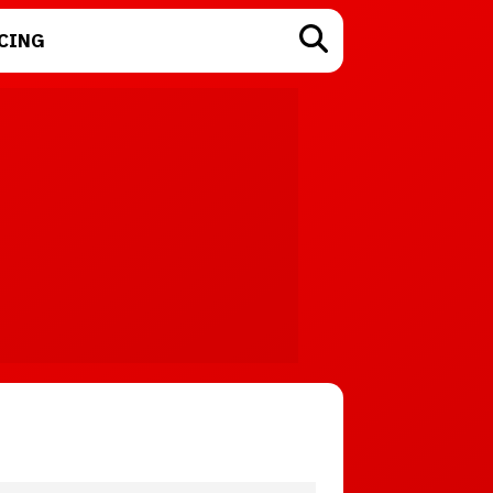
CING
TECNOLOGÍA