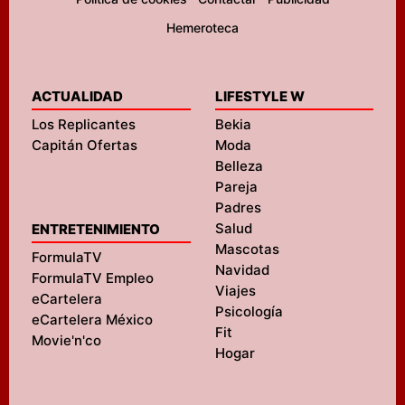
Hemeroteca
ACTUALIDAD
LIFESTYLE W
Los Replicantes
Bekia
Capitán Ofertas
Moda
Belleza
Pareja
Padres
Salud
ENTRETENIMIENTO
Mascotas
FormulaTV
Navidad
FormulaTV Empleo
Viajes
eCartelera
Psicología
eCartelera México
Fit
Movie'n'co
Hogar