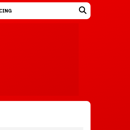
CING
TECNOLOGÍA