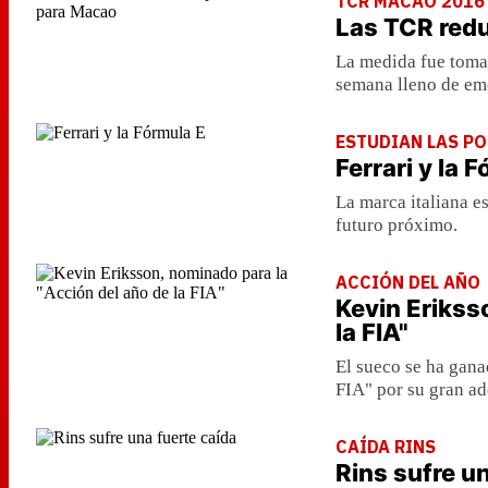
TCR MACAO 2016
Las TCR red
La medida fue tomada
semana lleno de emo
ESTUDIAN LAS PO
Ferrari y la 
La marca italiana e
futuro próximo.
ACCIÓN DEL AÑO
Kevin Erikss
la FIA"
El sueco se ha gana
FIA" por su gran ad
CAÍDA RINS
Rins sufre u