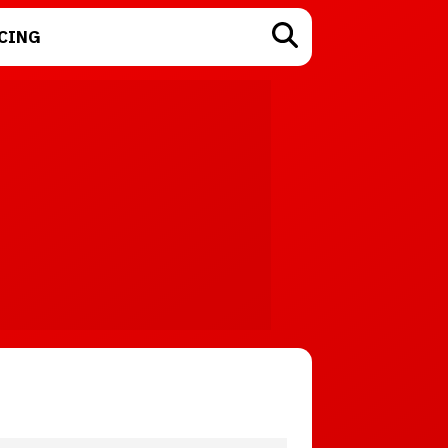
CING
TECNOLOGÍA