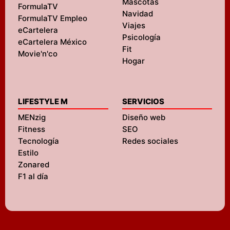
Mascotas
FormulaTV
Navidad
FormulaTV Empleo
Viajes
eCartelera
Psicología
eCartelera México
Fit
Movie'n'co
Hogar
LIFESTYLE M
SERVICIOS
MENzig
Diseño web
Fitness
SEO
Tecnología
Redes sociales
Estilo
Zonared
F1 al día