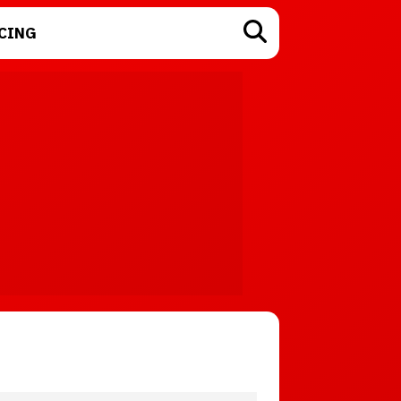
CING
TECNOLOGÍA