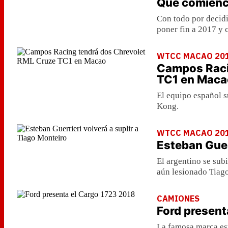
Que comience
Con todo por decidir
poner fin a 2017 y 
WTCC MACAO 20
Campos Raci
TC1 en Maca
El equipo español s
Kong.
WTCC MACAO 20
Esteban Guer
El argentino se subi
aún lesionado Tiag
CAMIONES
Ford present
La famosa marca es