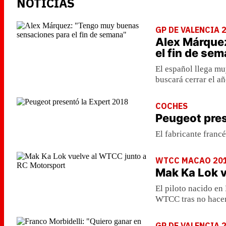
NOTICIAS
GP DE VALENCIA 
Alex Márque
el fin de se
El español llega mu
buscará cerrar el añ
COCHES
Peugeot pres
El fabricante franc
WTCC MACAO 20
Mak Ka Lok 
El piloto nacido en
WTCC tras no hacer
GP DE VALENCIA 