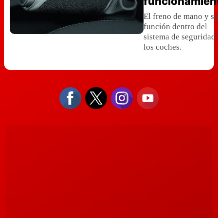
funcionamien
El freno de mano y s
función dentro del
sistema de seguridad
los coches.