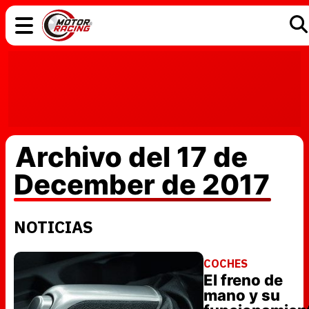
COCHES
ELÉCTRICOS
DGT
TECNOLOGÍA
MOTOS
MOTOGP
RACING
Archivo del 17 de
December de 2017
NOTICIAS
COCHES
El freno de
mano y su