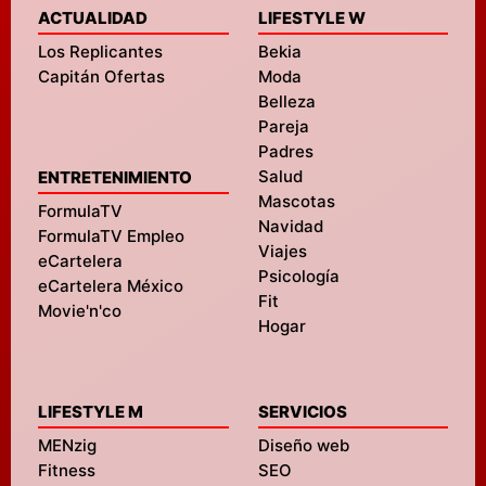
ACTUALIDAD
LIFESTYLE W
Los Replicantes
Bekia
Capitán Ofertas
Moda
Belleza
Pareja
Padres
Salud
ENTRETENIMIENTO
Mascotas
FormulaTV
Navidad
FormulaTV Empleo
Viajes
eCartelera
Psicología
eCartelera México
Fit
Movie'n'co
Hogar
LIFESTYLE M
SERVICIOS
MENzig
Diseño web
Fitness
SEO