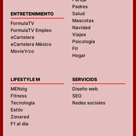
Padres
Salud
ENTRETENIMIENTO
Mascotas
FormulaTV
Navidad
FormulaTV Empleo
Viajes
eCartelera
Psicología
eCartelera México
Fit
Movie'n'co
Hogar
LIFESTYLE M
SERVICIOS
MENzig
Diseño web
Fitness
SEO
Tecnología
Redes sociales
Estilo
Zonared
F1 al día