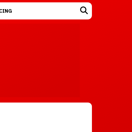
CING
TECNOLOGÍA