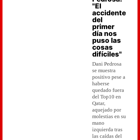
"El
accidente
del
primer
día nos
puso las
cosas
difíciles"
Dani Pedrosa
se muestra
positivo pese a
haberse
quedado fuera
del Top10 en
Qatar,
aquejado por
molestias en su
mano
izquierda tras
las caídas del