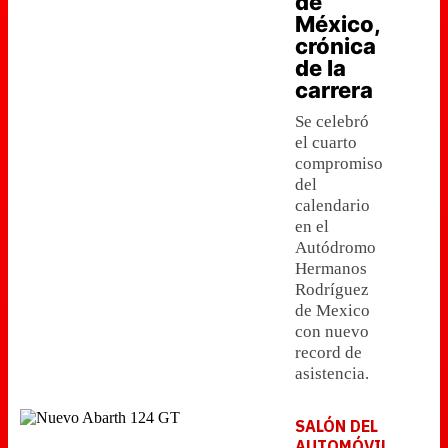
de
México,
crónica
de la
carrera
Se celebró
el cuarto
compromiso
del
calendario
en el
Autódromo
Hermanos
Rodríguez
de Mexico
con nuevo
record de
asistencia.
SALÓN DEL
AUTOMÓVIL