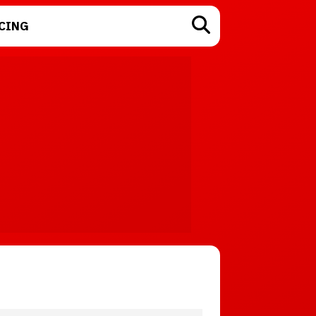
CING
TECNOLOGÍA