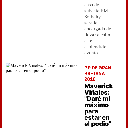
casa de
subasta RM
Sotheby`s
sera la
encargada de
llevar a cabo
este
esplendido
evento.
GP DE GRAN
BRETAÑA
2018
Maverick
Viñales:
"Daré mi
máximo
para
estar en
el podio"