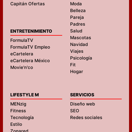
Capitán Ofertas
Moda
Belleza
Pareja
Padres
Salud
ENTRETENIMIENTO
Mascotas
FormulaTV
Navidad
FormulaTV Empleo
Viajes
eCartelera
Psicología
eCartelera México
Fit
Movie'n'co
Hogar
LIFESTYLE M
SERVICIOS
MENzig
Diseño web
Fitness
SEO
Tecnología
Redes sociales
Estilo
Zonared