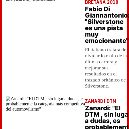
BRETAÑA 2018
Fabio Di
Giannantonio
"Silverstone
es una pista
muy
emocionante"
El italiano tratará de
olvidar lo malo de la
última carrera y
mejorar sus
resultados en el
trazado británico de
Silverstone.
ZANARDI DTM
Zanardi: "El
DTM , sin luga
a dudas, es
probablement