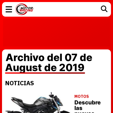
COCHES
ELÉCTRICOS
DGT
TECNOLOGÍA
MOTOS
MOTOGP
RACING
Archivo del 07 de
August de 2019
NOTICIAS
MOTOS
Descubre
las