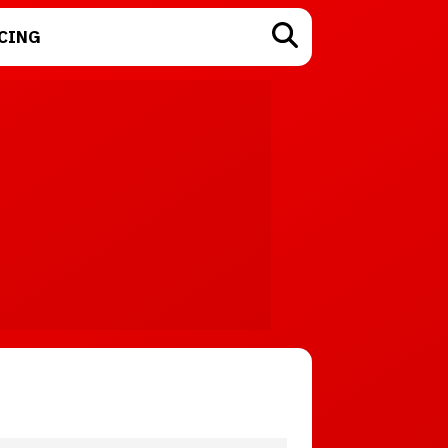
CING
TECNOLOGÍA