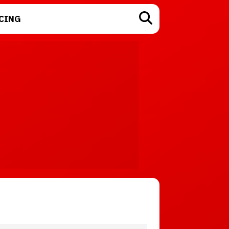
CING
TECNOLOGÍA