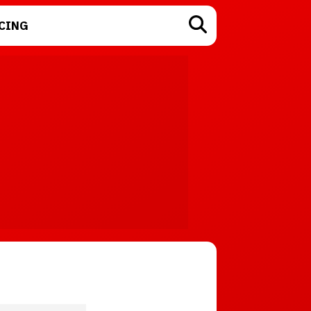
CING
TECNOLOGÍA