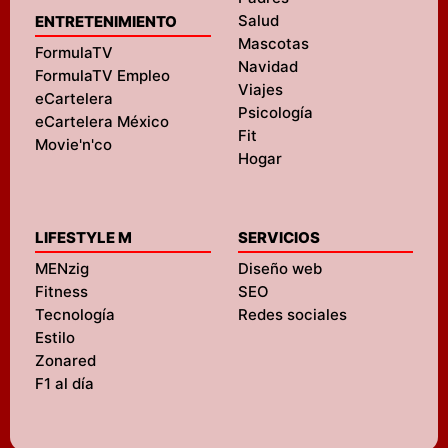
Salud
ENTRETENIMIENTO
Mascotas
FormulaTV
Navidad
FormulaTV Empleo
Viajes
eCartelera
Psicología
eCartelera México
Fit
Movie'n'co
Hogar
LIFESTYLE M
SERVICIOS
MENzig
Diseño web
Fitness
SEO
Tecnología
Redes sociales
Estilo
Zonared
F1 al día