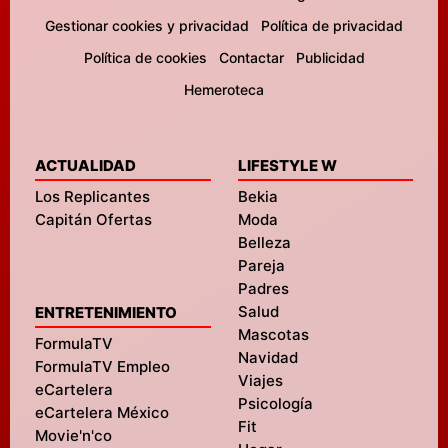
Gestionar cookies y privacidad
Política de privacidad
Política de cookies
Contactar
Publicidad
Hemeroteca
ACTUALIDAD
LIFESTYLE W
Los Replicantes
Bekia
Capitán Ofertas
Moda
Belleza
Pareja
Padres
Salud
ENTRETENIMIENTO
Mascotas
FormulaTV
Navidad
FormulaTV Empleo
Viajes
eCartelera
Psicología
eCartelera México
Fit
Movie'n'co