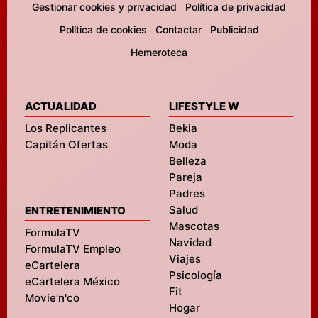
Gestionar cookies y privacidad
Política de privacidad
Política de cookies
Contactar
Publicidad
Hemeroteca
ACTUALIDAD
LIFESTYLE W
Los Replicantes
Bekia
Capitán Ofertas
Moda
Belleza
Pareja
Padres
Salud
ENTRETENIMIENTO
Mascotas
FormulaTV
Navidad
FormulaTV Empleo
Viajes
eCartelera
Psicología
eCartelera México
Fit
Movie'n'co
Hogar