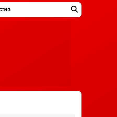
CING
TECNOLOGÍA