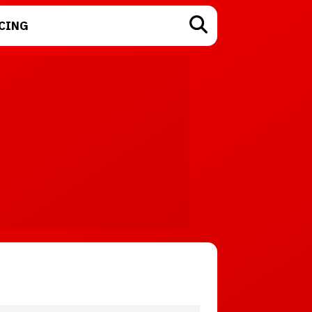
CING
TECNOLOGÍA