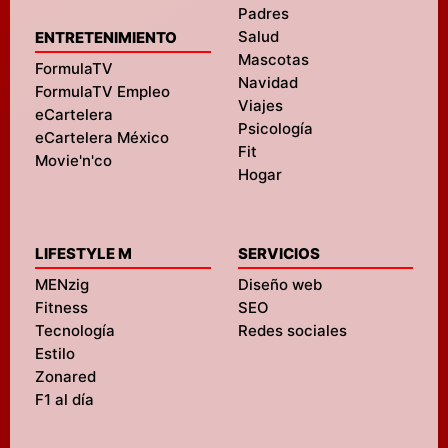
Padres
Salud
ENTRETENIMIENTO
Mascotas
FormulaTV
Navidad
FormulaTV Empleo
Viajes
eCartelera
Psicología
eCartelera México
Fit
Movie'n'co
Hogar
LIFESTYLE M
SERVICIOS
MENzig
Diseño web
Fitness
SEO
Tecnología
Redes sociales
Estilo
Zonared
F1 al día