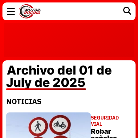
COCHES
ELÉCTRICOS
DGT
TECNOLOGÍA
MOTOS
MOTOGP
RACING
Archivo del 01 de
July de 2025
NOTICIAS
SEGURIDAD
VIAL
Robar