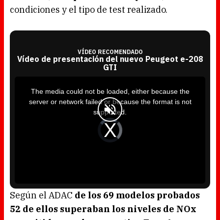
condiciones y el tipo de test realizado.
VÍDEO RECOMENDADO
Vídeo de presentación del nuevo Peugeot e-208
GTI
T
h
i
The media could not be loaded, either because the
s
i
server or network failed or because the format is not
s
a
supported.
m
o
d
V
a
i
l
d
w
e
i
o
n
P
d
l
o
a
w
y
.
e
r
i
s
l
o
Según el ADAC
de los 69 modelos probados
a
d
52 de ellos superaban los niveles de NOx
i
n
g