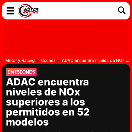
COCHES
ELÉCTRICOS
DGT
TECNOLOGÍA
MOTOS
MOTOGP
RACING
Motor y Racing
Coches
ADAC encuentra niveles de NOx superiores a los permitidos en 52 modelos
EMISIONES
ADAC encuentra
niveles de NOx
superiores a los
permitidos en 52
modelos