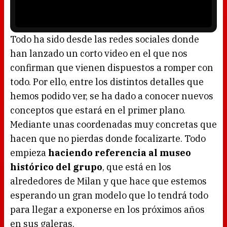
o
a
w
y
.
e
r
i
s
l
o
Todo ha sido desde las redes sociales donde
a
d
han lanzado un corto video en el que nos
i
n
g
confirman que vienen dispuestos a romper con
.
todo. Por ello, entre los distintos detalles que
hemos podido ver, se ha dado a conocer nuevos
conceptos que estará en el primer plano.
Mediante unas coordenadas muy concretas que
hacen que no pierdas donde focalizarte. Todo
empieza
haciendo referencia al museo
histórico del grupo
, que está en los
alrededores de Milan y que hace que estemos
esperando un gran modelo que lo tendrá todo
para llegar a exponerse en los próximos años
en sus galeras.