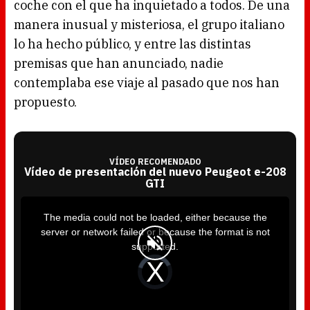
coche con el que ha inquietado a todos. De una
manera inusual y misteriosa, el grupo italiano
lo ha hecho público, y entre las distintas
premisas que han anunciado, nadie
contemplaba ese viaje al pasado que nos han
propuesto.
VÍDEO RECOMENDADO
Vídeo de presentación del nuevo Peugeot e-208
GTI
T
h
i
The media could not be loaded, either because the
s
i
server or network failed or because the format is not
s
a
supported.
m
o
d
V
a
i
l
d
w
e
i
o
n
P
d
l