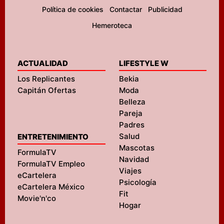
Política de cookies
Contactar
Publicidad
Hemeroteca
ACTUALIDAD
LIFESTYLE W
Los Replicantes
Bekia
Capitán Ofertas
Moda
Belleza
Pareja
Padres
Salud
ENTRETENIMIENTO
Mascotas
FormulaTV
Navidad
FormulaTV Empleo
Viajes
eCartelera
Psicología
eCartelera México
Fit
Movie'n'co
Hogar