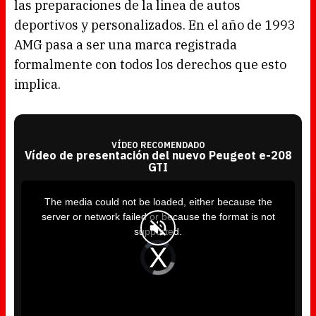
las preparaciones de la linea de autos
deportivos y personalizados. En el año de 1993
AMG pasa a ser una marca registrada
formalmente con todos los derechos que esto
implica.
VÍDEO RECOMENDADO
Vídeo de presentación del nuevo Peugeot e-208
GTI
T
h
i
The media could not be loaded, either because the
s
i
server or network failed or because the format is not
s
a
supported.
m
o
d
V
a
i
l
d
w
e
i
o
n
P
d
l
o
a
w
y
.
e