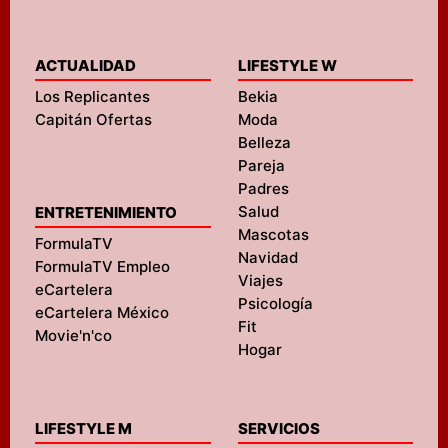
ACTUALIDAD
LIFESTYLE W
Los Replicantes
Bekia
Capitán Ofertas
Moda
Belleza
Pareja
Padres
Salud
ENTRETENIMIENTO
Mascotas
FormulaTV
Navidad
FormulaTV Empleo
Viajes
eCartelera
Psicología
eCartelera México
Fit
Movie'n'co
Hogar
LIFESTYLE M
SERVICIOS