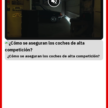
L
U
o
n
a
m
d
u
e
t
d
e
:
4
5
¿Cómo se aseguran los coches de alta competición?
.
6
0
%