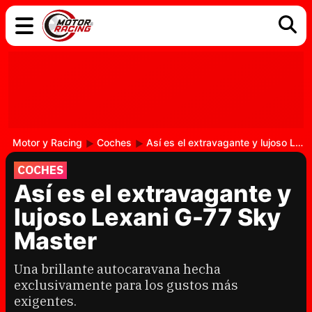
COCHES
ELÉCTRICOS
DGT
TECNOLOGÍA
MOTOS
MOTOGP
RACING
Motor y Racing
Coches
Así es el extravagante y lujoso Lexani G-77 Sky Master
COCHES
Así es el extravagante y
lujoso Lexani G-77 Sky
Master
Una brillante autocaravana hecha
exclusivamente para los gustos más
exigentes.