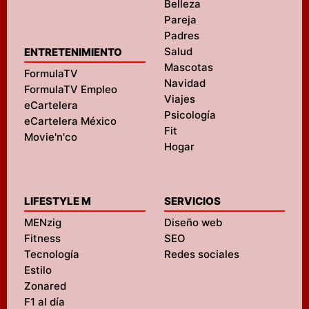
Belleza
Pareja
Padres
Salud
ENTRETENIMIENTO
Mascotas
FormulaTV
Navidad
FormulaTV Empleo
Viajes
eCartelera
Psicología
eCartelera México
Fit
Movie'n'co
Hogar
LIFESTYLE M
SERVICIOS
MENzig
Diseño web
Fitness
SEO
Tecnología
Redes sociales
Estilo
Zonared
F1 al día