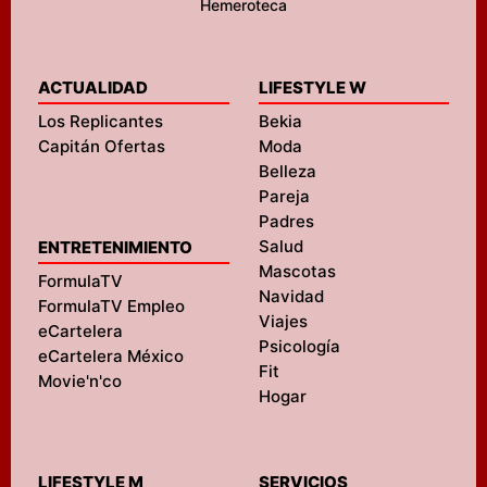
Hemeroteca
ACTUALIDAD
LIFESTYLE W
Los Replicantes
Bekia
Capitán Ofertas
Moda
Belleza
Pareja
Padres
Salud
ENTRETENIMIENTO
Mascotas
FormulaTV
Navidad
FormulaTV Empleo
Viajes
eCartelera
Psicología
eCartelera México
Fit
Movie'n'co
Hogar
LIFESTYLE M
SERVICIOS