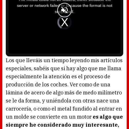
s
i
server or network failed or because the format is not
s
a
supported.
m
o
d
V
a
i
l
d
w
e
i
o
n
P
d
l
o
a
w
y
.
e
r
i
s
l
o
Los que lleváis un tiempo leyendo mis artículos
a
d
especiales, sabéis que si hay algo que me llama
i
n
g
especialmente la atención es el proceso de
.
producción de los coches. Ver como de una
lámina de acero de algo más de medo milímetro
se le da forma, y uniéndola con otras nace una
carrocería, o como el metal fundido al entrar en
un molde se convierte en un motor
es algo que
siempre he considerado muy interesante,