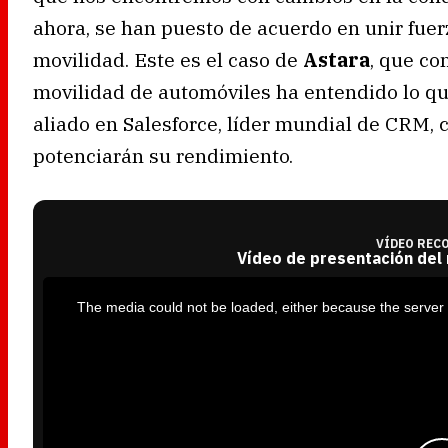
ahora, se han puesto de acuerdo en unir fue
movilidad. Este es el caso de
Astara
, que co
movilidad de automóviles ha entendido lo q
aliado en Salesforce, líder mundial de CRM, 
potenciarán su rendimiento.
VÍDEO REC
Vídeo de presentación del
T
h
i
The media could not be loaded, either because the server 
s
i
s
a
m
o
d
a
l
w
i
n
d
o