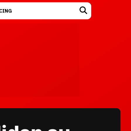
CING
TECNOLOGÍA