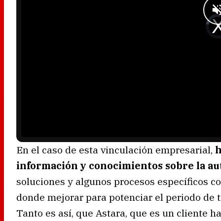
w
.
V
i
d
e
o
P
l
a
y
e
r
i
s
l
o
a
d
i
n
g
.
En el caso de esta vinculación empresarial,
h
información y conocimientos sobre la au
soluciones y algunos procesos específicos con
donde mejorar para potenciar el periodo de 
Tanto es así, que Astara, que es un cliente 