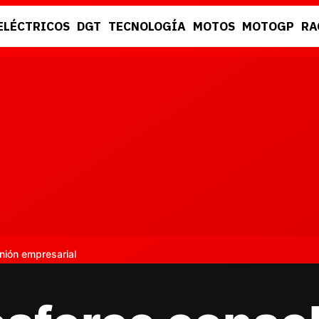
ELÉCTRICOS
DGT
TECNOLOGÍA
MOTOS
MOTOGP
RA
DGT
RACING
nión empresarial