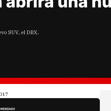
 abrirá una nu
evo SUV, el DBX.
OMENDADO