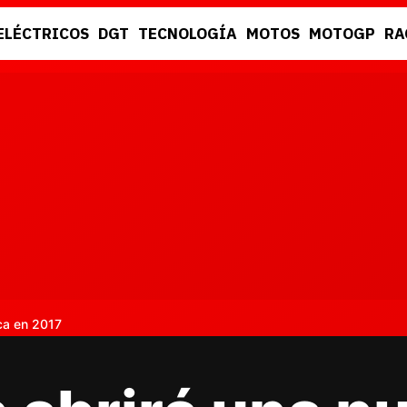
ELÉCTRICOS
DGT
TECNOLOGÍA
MOTOS
MOTOGP
RA
DGT
RACING
ca en 2017