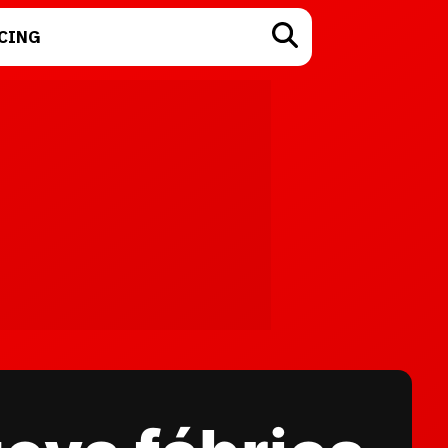
CING
TECNOLOGÍA