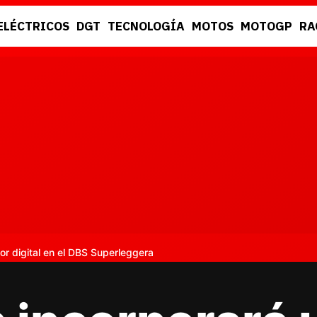
ELÉCTRICOS
DGT
TECNOLOGÍA
MOTOS
MOTOGP
RA
DGT
RACING
or digital en el DBS Superleggera