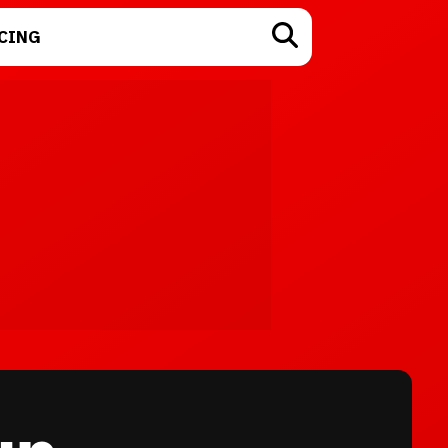
CING
TECNOLOGÍA