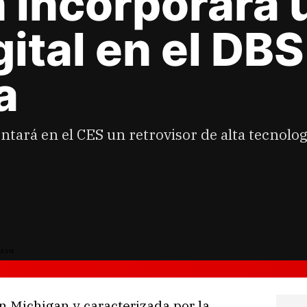
 incorporará 
gital en el DBS
a
tará en el CES un retrovisor de alta tecnolog
 Michigan y caracterizada por la