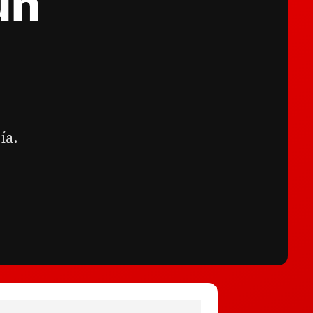
un
ía.