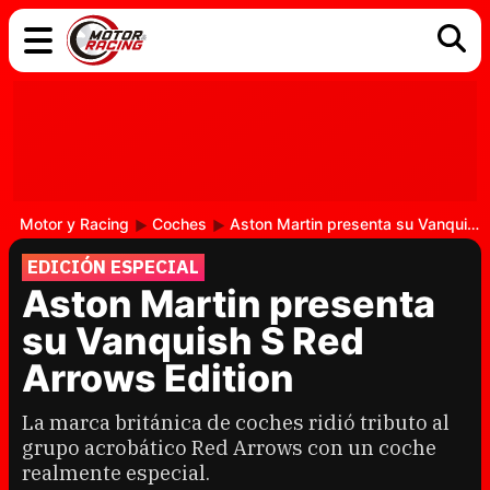
COCHES
ELÉCTRICOS
DGT
TECNOLOGÍA
MOTOS
MOTOGP
RACING
Motor y Racing
Coches
Aston Martin presenta su Vanquish S Red Arrows Edition
EDICIÓN ESPECIAL
Aston Martin presenta
su Vanquish S Red
Arrows Edition
La marca británica de coches ridió tributo al
grupo acrobático Red Arrows con un coche
realmente especial.