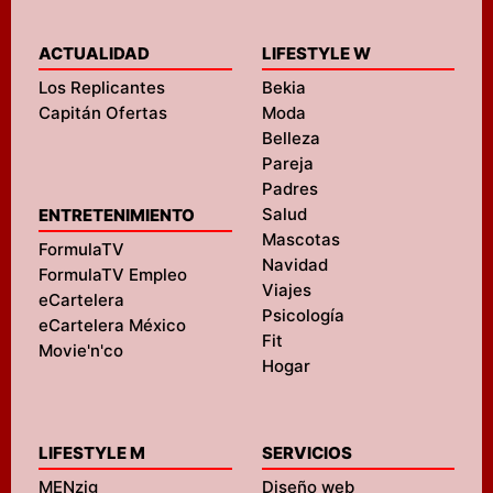
ACTUALIDAD
LIFESTYLE W
Los Replicantes
Bekia
Capitán Ofertas
Moda
Belleza
Pareja
Padres
Salud
ENTRETENIMIENTO
Mascotas
FormulaTV
Navidad
FormulaTV Empleo
Viajes
eCartelera
Psicología
eCartelera México
Fit
Movie'n'co
Hogar
LIFESTYLE M
SERVICIOS
MENzig
Diseño web