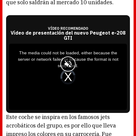
que solo saldrán al mercado 10 unidades.
VÍDEO RECOMENDADO
Vídeo de presentación del nuevo Peugeot e-208
GTI
T
h
i
The media could not be loaded, either because the
s
i
server or network failed or because the format is not
s
a
supported.
m
o
d
V
a
i
l
d
w
e
i
o
n
P
d
l
o
a
w
y
.
e
r
i
s
l
o
Este coche se inspira en los famosos jets
a
d
acrobáticos del grupo, es por ello que lleva
i
n
g
impreso los colores en su carrocería. Fue
.