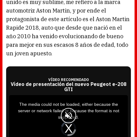
unido es muy sublime, me refiero a la marca
automotriz Aston Martin, y por ende el
protagonista de este artículo es el Aston Martin
Rapide 2018, auto que desde que nació en el
año 2010 ha venido evolucionando de bueno
para mejor en sus escasos 8 años de edad, todo
un joven apuesto.
VÍDEO RECOMENDADO
Vídeo de presentación del nuevo Peugeot e-208
GTI
T
h
i
The media could not be loaded, either because the
s
i
server or network failed or because the format is not
s
a
supported.
m
o
d
V
a
i
l
d
w
e
i
o