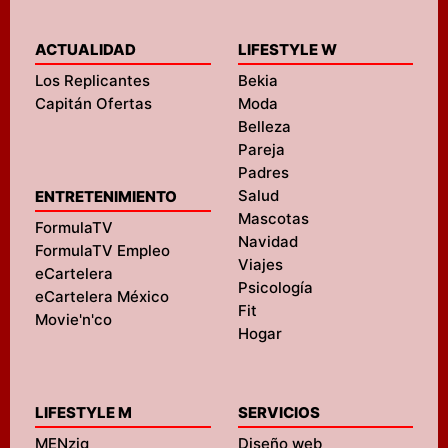
ACTUALIDAD
LIFESTYLE W
Los Replicantes
Bekia
Capitán Ofertas
Moda
Belleza
Pareja
Padres
Salud
ENTRETENIMIENTO
Mascotas
FormulaTV
Navidad
FormulaTV Empleo
Viajes
eCartelera
Psicología
eCartelera México
Fit
Movie'n'co
Hogar
LIFESTYLE M
SERVICIOS
MENzig
Diseño web