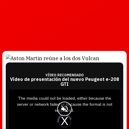
VÍDEO RECOMENDADO
Vídeo de presentación del nuevo Peugeot e-208
GTI
T
h
i
The media could not be loaded, either because the
s
i
server or network failed or because the format is not
s
a
supported.
m
o
d
V
a
i
l
d
w
e
i
o