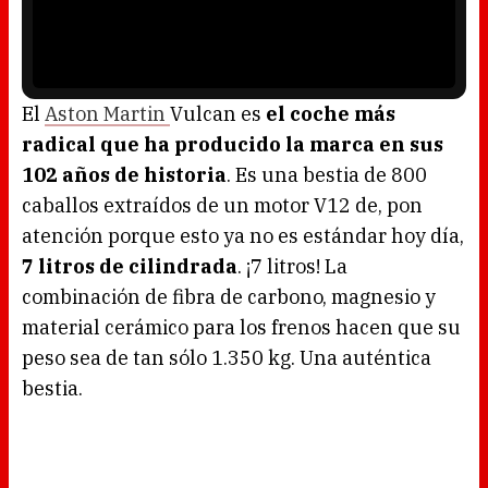
n
P
d
l
o
a
w
y
.
e
r
i
s
l
o
El
Aston Martin
Vulcan es
el coche más
a
d
radical que ha producido la marca en sus
i
n
g
102 años de historia
. Es una bestia de 800
.
caballos extraídos de un motor V12 de, pon
atención porque esto ya no es estándar hoy día,
7 litros de cilindrada
. ¡7 litros! La
combinación de fibra de carbono, magnesio y
material cerámico para los frenos hacen que su
peso sea de tan sólo 1.350 kg. Una auténtica
bestia.