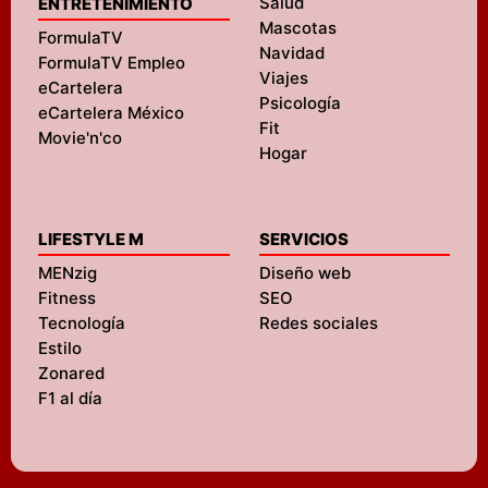
Salud
ENTRETENIMIENTO
Mascotas
FormulaTV
Navidad
FormulaTV Empleo
Viajes
eCartelera
Psicología
eCartelera México
Fit
Movie'n'co
Hogar
LIFESTYLE M
SERVICIOS
MENzig
Diseño web
Fitness
SEO
Tecnología
Redes sociales
Estilo
Zonared
F1 al día