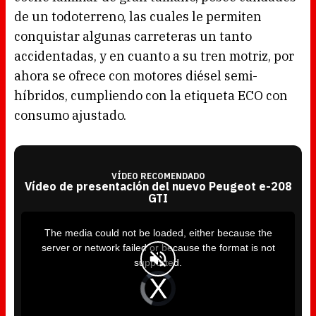
de un todoterreno, las cuales le permiten
conquistar algunas carreteras un tanto
accidentadas, y en cuanto a su tren motriz, por
ahora se ofrece con motores diésel semi-
híbridos, cumpliendo con la etiqueta ECO con
consumo ajustado.
VÍDEO RECOMENDADO
Vídeo de presentación del nuevo Peugeot e-208
GTI
T
h
i
The media could not be loaded, either because the
s
i
server or network failed or because the format is not
s
a
supported.
m
o
d
V
a
i
l
d
w
e
i
o
n
P