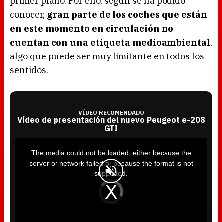
primer plano. Por ello, según se ha podido
conocer,
gran parte de los coches que están
en este momento en circulación no
cuentan con una etiqueta medioambiental
,
algo que puede ser muy limitante en todos los
sentidos.
VÍDEO RECOMENDADO
Vídeo de presentación del nuevo Peugeot e-208
GTI
T
h
i
The media could not be loaded, either because the
s
i
server or network failed or because the format is not
s
a
supported.
m
o
d
V
a
i
l
d
w
e
i
o
n
P
d
l
o
a