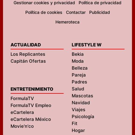
Gestionar cookies y privacidad
Política de privacidad
Política de cookies
Contactar
Publicidad
Hemeroteca
ACTUALIDAD
LIFESTYLE W
Los Replicantes
Bekia
Capitán Ofertas
Moda
Belleza
Pareja
Padres
Salud
ENTRETENIMIENTO
Mascotas
FormulaTV
Navidad
FormulaTV Empleo
Viajes
eCartelera
Psicología
eCartelera México
Fit
Movie'n'co
Hogar