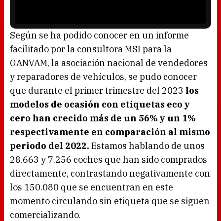
w
y
.
e
r
i
s
l
o
Según se ha podido conocer en un informe
a
d
facilitado por la consultora MSI para la
i
n
g
GANVAM, la asociación nacional de vendedores
.
y reparadores de vehículos, se pudo conocer
que durante el primer trimestre del 2023
los
modelos de ocasión con etiquetas eco y
cero han crecido más de un 56% y un 1%
respectivamente en comparación al mismo
periodo del 2022.
Estamos hablando de unos
28.663 y 7.256 coches que han sido comprados
directamente, contrastando negativamente con
los 150.080 que se encuentran en este
momento circulando sin etiqueta que se siguen
comercializando.