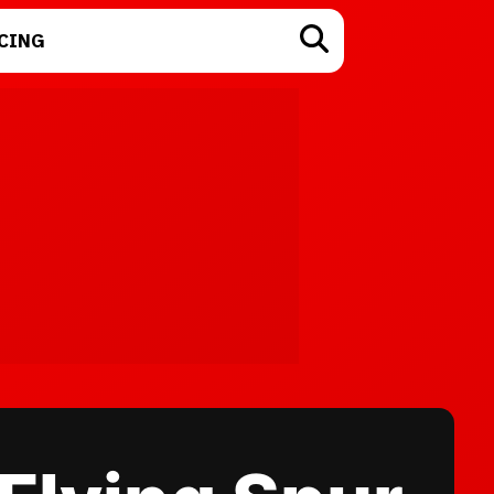
CING
TECNOLOGÍA