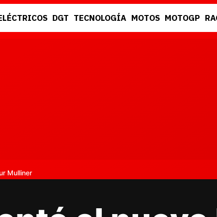
ELÉCTRICOS
DGT
TECNOLOGÍA
MOTOS
MOTOGP
RA
DGT
RACING
r Mulliner