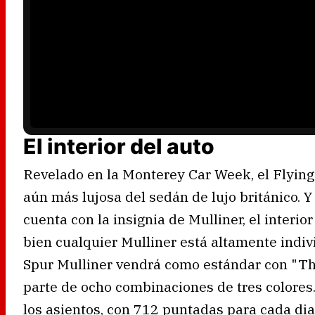
l
a
y
e
r
i
s
l
o
a
d
i
n
g
.
El interior del auto
Revelado en la Monterey Car Week, el Flying
aún más lujosa del sedán de lujo británico. 
cuenta con la insignia de Mulliner, el interio
bien cualquier Mulliner está altamente indivi
Spur Mulliner vendrá como estándar con "The
parte de ocho combinaciones de tres colores
los asientos, con 712 puntadas para cada di