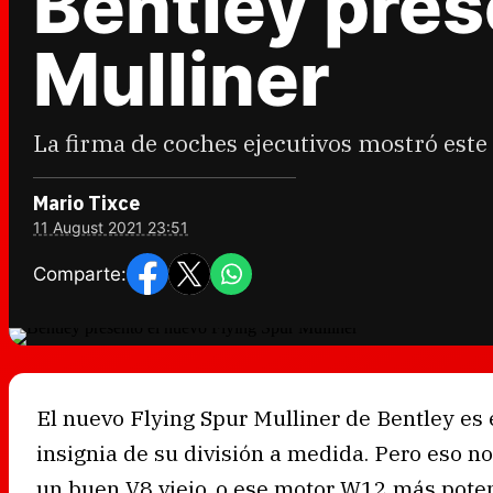
Bentley pres
Mulliner
La firma de coches ejecutivos mostró este
Mario Tixce
11 August 2021 23:51
Comparte:
El nuevo Flying Spur Mulliner de Bentley es e
insignia de su división a medida. Pero eso n
un buen V8 viejo, o ese motor W12 más poten